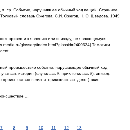
 ср. Событие, нарушившее обычный ход вещей. Странное
 Толковый словарь Ожегова. С.И. Ожегов, Н.Ю. Шведова. 1949
жет привести к явлению или эпизоду, не являющемуся
ks media.ru/glossary/index.html?glossid=2400324] Тематики
ident …
ный происшествие событие, нарушающее обычный ход
лучаться. история (случилась #. приключилась #). эпизод.
 происшествие в жизни. приключиться. дело (такие …
роисшествие …
7
8
9
10
11
12
13