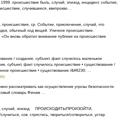
 1999. происшествие быль, случай; эпизод, инцидент, событие;
роисшествие, случившееся, квипрокво …
оисшествия, ср. Событие, приключение, случай, что
док, обычный ход вещей. Уличное происшествие.
. «Он вновь обратил внимание публики на происшествие
вание / создание, субъект, факт случилось маленькое
ие, субъект, факт случилось происшествие • существование /
ранное происшествие • существование /&#8230; …
мён
жно рассматривать как осуществление угрозы безопасности.
нсовый словарь Финам …
лучай, эпизод ПРОИСХОДИТЬ/ПРОИЗОЙТИ,
лучиться, сов. стрястись, твориться/сотвориться, устар.