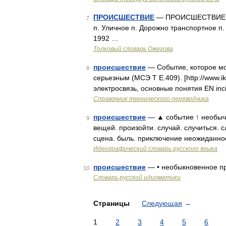
ПРОИСШЕСТВИЕ
— ПРОИСШЕСТВИЕ, я,
7
п. Уличное п. Дорожно транспортное п.
1992 …
Толковый словарь Ожегова
происшествие
— Событие, которое мо
8
серьезным (МСЭ Т Е.409). [http://www.i
электросвязь, основные понятия EN inc
Справочник технического переводчика
происшествие
— ▲ событие ↑ необыч
9
вещей. произойти. случай. случиться. с
сцена. быль. приключение неожиданное
Идеографический словарь русского языка
происшествие
— • необыкновенное п
10
Словарь русской идиоматики
Страницы
Следующая
→
1
2
3
4
5
6