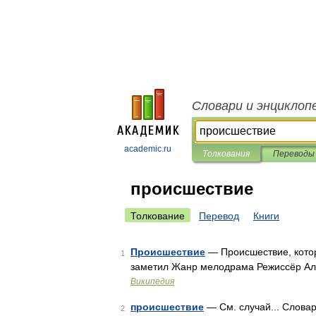
Словари и энциклоп
academic.ru
Толкования
Переводы
происшествие
Толкование
Перевод
Книги
Происшествие
— Происшествие, котор
1
заметил Жанр мелодрама Режиссёр Ал
Википедия
происшествие
— См. случай... Словар
2