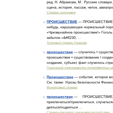
ред. Н. Абрамова, М.: Русские словари,
сцена, история, пассаж, чепок, авиап
Словарь синонимов
ПРОИСШЕСТВИЕ
— ПРОИСШЕСТВИЕ, пр
3
нибудь, нарушающее нормальный поря
«Чрезвычайное происшествие!» Гоголь
забытое.»&#8230; …
Толковый словарь Ушакова
происшествие
— случилось • существо
4
происшествие • существование / создан
создание, субъект, факт случилось ст
Глагольной сочетаемости непредметных и
Происшествие
— событие, которое мо
5
См. также: Угрозы безопасности Фина
Финансовый словарь
происшествие
— ПРОИСШЕСТВИЕ, с
6
приключаться/приключиться, случаться/с
деяться/подеяться …
Словарь-тезаурус синонимов русской речи