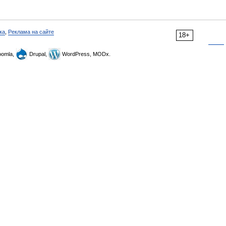
ка
,
Реклама на сайте
18+
omla,
Drupal,
WordPress, MODx.